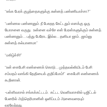
“உங்க பேரக் குழந்தைகளுக்கு சுன்னத் பண்ணியாச்சா?”
“பண்ணல பண்ணனும். நீ பேசுறத கேட்டதும் எனக்கு ஒரு
யோசனை வருது. உன்னை வச்சே என் பேரன்களுக்கும் சுன்னத்
பண்ணனும்…. பத்து பேரோட இல்ல… தனியா ஜாம்…ஜாம்னு
சுன்னத் கல்யாணமா”
“மகிழ்ச்சி!”
“உன் கைபேசி எண்ணைக் கொடு… முத்தவல்லியிடம் பேசி
சம்மதம் வாங்கி தேதியைக் குறிப்போம்!” கைபேசி எண்ணைக்
கூறினான்.
-பள்ளிவாசல் சங்கக்கட்டடம். கட்டட வெளிவாசலில் டிஜிட்டல்
பேனரில் அத்தெரிமானின் ஒளிப்படம் அனைவரையும்
வரவேற்றது.