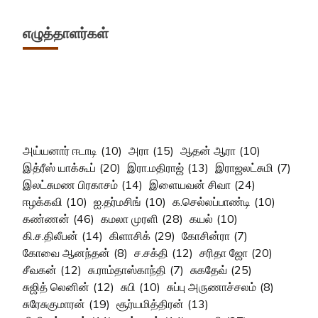
எழுத்தாளர்கள்
அய்யனார் ஈடாடி
(10)
அரா
(15)
ஆதன் ஆரா
(10)
இத்ரீஸ் யாக்கூப்
(20)
இரா.மதிராஜ்
(13)
இராஜலட்சுமி
(7)
இலட்சுமண பிரகாசம்
(14)
இளையவன் சிவா
(24)
ஈழக்கவி
(10)
ஐ.தர்மசிங்
(10)
க.செல்லப்பாண்டி
(10)
கண்ணன்
(46)
கமலா முரளி
(28)
கயல்
(10)
கி.ச.திலீபன்
(14)
கிளாசிக்
(29)
கோசின்ரா
(7)
கோவை ஆனந்தன்
(8)
ச.சக்தி
(12)
சரிதா ஜோ
(20)
சீவகன்
(12)
சு.ராம்தாஸ்காந்தி
(7)
சுகதேவ்
(25)
சுஜித் லெனின்
(12)
சுபி
(10)
சுப்பு அருணாச்சலம்
(8)
சுரேசுகுமாரன்
(19)
சூர்யமித்திரன்
(13)