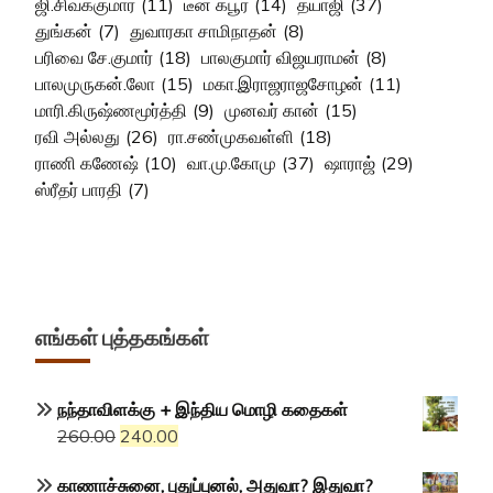
ஜி.சிவக்குமார்
(11)
டீன் கபூர்
(14)
தயாஜி
(37)
துங்கன்
(7)
துவாரகா சாமிநாதன்
(8)
பரிவை சே.குமார்
(18)
பாலகுமார் விஜயராமன்
(8)
பாலமுருகன்.லோ
(15)
மகா.இராஜராஜசோழன்
(11)
மாரி.கிருஷ்ணமூர்த்தி
(9)
முனவர் கான்
(15)
ரவி அல்லது
(26)
ரா.சண்முகவள்ளி
(18)
ராணி கணேஷ்
(10)
வா.மு.கோமு
(37)
ஷாராஜ்
(29)
ஸ்ரீதர் பாரதி
(7)
எங்கள் புத்தகங்கள்
நந்தாவிளக்கு + இந்திய மொழி கதைகள்
Original
Current
260.00
240.00
price
price
காணாச்சுனை, புதுப்புனல், அதுவா? இதுவா?
was:
is: