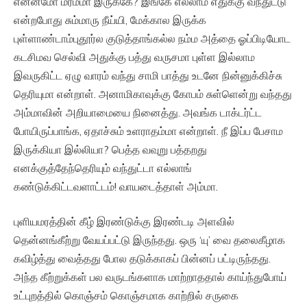
என்னமோ மர்மமா இருக்கே? இங்கே எல்லாம் எதுக்கு வந்துட்டு
என்றபோது சும்மாரு நீய்யி, மேக்கால இருக்க
புள்ளாண்டாம்புதூர்ல குடுத்தாங்கல்ல நம்ம அத்தை ஓப்பிடியோட
கடசிமவ செல்வி அதுக்கு பத்து வருசமா புள்ள இல்லாம
இவருகிட்ட ஏழு வாரம் வந்து சாமி பாத்து உடனே நின்னுக்கிச்சு
தெரியுமா என்றாள். அனாமிகாவுக்கு கோபம் சுள்ளென்று வந்தது
அம்மாவின் அறியாமையை நினைத்து. அவங்க டாக்டர்ட்ட
போயிருப்பாங்க, ஏதாச்சும் உளராதம்மா என்றாள். நீ இப்ப பேசாம
இருக்கியா இல்லியா? பெத்த வவுறு பத்தறது
எனக்குத்தேந்தெரியும் வந்துட்டா எல்லாங்
கண்டுக்கிட்டவளாட்டம்! வாயடைத்தாள் அம்மா.
புளியமரத்தின் கீழ் இரண்டுக்கு இரண்டடி அளவில்
தென்னங்கீற்று வேயப்பட்டு இருந்தது. ஒரு ‘யு’ வை தலைகீழாக
கவிழ்த்து வைத்தது போல தடுக்காகப் பின்னப் பட்டிருந்தது.
அந்த கீற்றுக்கள் பல வருடங்களாக மாற்றாததால் காய்ந்துபோய்
உட்புறத்தில் கொஞ்சம் கொஞ்சமாக காற்றில் சருகை