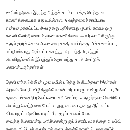
ஊரின் நடுவே இருந்த அந்தச் சாமியாடிக்கு பெரிதான
காணிக்கையாக எதுவுமில்லை. ‘வெத்தலைச்சாமியாடி’
என்றழைக்கப்பட்ட அவருக்கு பதினோரு ரூபாய் காசும் ஒரு
கவுளி வெற்றிலையும் தான் காணிக்கை. அவர் வாயிலிருந்து
வரும் குறிச்சொல் அவ்வளவு சக்தி வாய்ந்தது. பிச்சனாம்பட்டி
மட்டுமல்லாது அக்கம் பக்கத்து கிராமத்திலிருந்தும்
வெளியூர்களில் இருந்தும் தேடி வந்து சாமி கேட்டுக்
கொண்டிருந்தார்கள்.
தென்னந்தடுக்கின் மூலையில் படுத்துக் கிடந்தவர் இவர்கள்
அரவம் கேட்டு விழித்துக்கொண்டார். யாரது என்று கேட்டபடியே
தனது பச்சைநிற வேட்டியை சரி செய்தபடி எழுந்தவர் வெளியே
சென்று வெற்றிலை போட்டிருந்த வாயை தனது ஆட்காட்டி
விரலாலும் நடுவிரலாலும் பீடி குடிப்பவரைப்போல
வைத்துக்கொண்டு புளிச்சென்று துப்பினார். முகத்தை அலம்பி
தனது இடுப்புத் துண்டால் துடைத்துக்கொண்டு பலகையில்