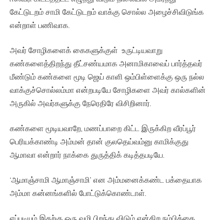
கேட்டுடறம் சாமி கேட்டுடறம் வாக்கு சொல்ல அழைச்சிவிடுங்க
என்றாள் பணிவாக.
அவர் சோழிகளைக் கைகளுக்குள் உருட்டியவாறு
கண்களைத்திறந்து தீட்சண்யமாக அனாமிகாவைப் பார்த்தவர்
மீண்டும் கண்களை மூடி ஜெய் காளி ஒம்பிள்ளைக்கு ஒரு நல்ல
வாக்குச்சொல்லம்மா என்றபடியே சோழிகளை அவர் கால்களின்
அருகில் அவர்களுக்கு நேரெதிரே விசிறினார்.
கண்களை மூடியவாறே, மணப்பாறை கிட்ட இருக்கிற வீரப்பூர்
பெரியக்காண்டி அம்மன் தான் குலதெய்வம்னு காமிக்குது
ஆமாவா என்றார் நாக்கை துருத்திக் கடித்தபடியே.
‘ஆமாஞ்சாமி ஆமாஞ்சாமி’ என அம்மனைக்கண்ட பக்தையாக
அம்மா கன்னங்களில் போட்டுக்கொண்டாள்.
எப்படியும் இதற்கு ஒரு வழி பிறந்து விடும் என்கிற நம்பிக்கை