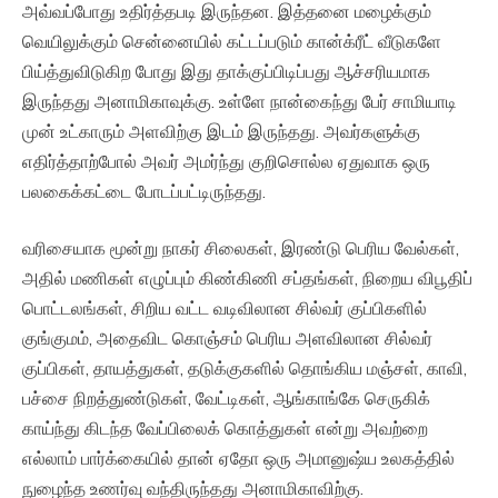
அவ்வப்போது உதிர்த்தபடி இருந்தன. இத்தனை மழைக்கும்
வெயிலுக்கும் சென்னையில் கட்டப்படும் கான்க்ரீட் வீடுகளே
பிய்த்துவிடுகிற போது இது தாக்குப்பிடிப்பது ஆச்சரியமாக
இருந்தது அனாமிகாவுக்கு. உள்ளே நான்கைந்து பேர் சாமியாடி
முன் உட்காரும் அளவிற்கு இடம் இருந்தது. அவர்களுக்கு
எதிர்த்தாற்போல் அவர் அமர்ந்து குறிசொல்ல ஏதுவாக ஒரு
பலகைக்கட்டை போடப்பட்டிருந்தது.
வரிசையாக மூன்று நாகர் சிலைகள், இரண்டு பெரிய வேல்கள்,
அதில் மணிகள் எழுப்பும் கிண்கிணி சப்தங்கள், நிறைய விபூதிப்
பொட்டலங்கள், சிறிய வட்ட வடிவிலான சில்வர் குப்பிகளில்
குங்குமம், அதைவிட கொஞ்சம் பெரிய அளவிலான சில்வர்
குப்பிகள், தாயத்துகள், தடுக்குகளில் தொங்கிய மஞ்சள், காவி,
பச்சை நிறத்துண்டுகள், வேட்டிகள், ஆங்காங்கே செருகிக்
காய்ந்து கிடந்த வேப்பிலைக் கொத்துகள் என்று அவற்றை
எல்லாம் பார்க்கையில் தான் ஏதோ ஒரு அமானுஷ்ய உலகத்தில்
நுழைந்த உணர்வு வந்திருந்தது அனாமிகாவிற்கு.