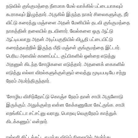
நடுவில் குங்குமத்தை நீளமாக மேல் வாக்கில் பட்டையாகவும்
கூராகவும் இழுத்தார். அருகில் இருந்த நாகர் சிலைகளுக்கு, நீர்
விட்டு கரைத்து மஞ்சளை அதன் மேனியில் தடவி குங்குமத்தை
நாகத்தின் தலையில் தடவினார். வேல்களை ஒரு ஆட்டு
ஆட்டியவாறு அதன் அடிப்பகுதியில் விபூதி பட்டையிட்டு
கரைத்தவற்றில் இருந்த மீதி மஞ்சள் குங்குமத்தை இட்டார்.
பெரிய அளவில் காணப்பட்ட குப்பிகளில் ஒன்றை எடுத்து
அதனுள் கிடந்த சோழிகளை எடுத்தார். அதனைக் கைகளில்
எடுத்து எல்லா விரல்களுக்குள்ளும் வைத்து மூடியபடியே சற்று
நேரம் அமர்ந்திருந்தார்.
‘சோழிய விசிந்தோட்டு கொஞ்ச நேரம் தான் சாமி அருளோடு
இருக்கும். அதுக்குள்ற என்ன கேக்கணுமோ கேட்ருங்க. சாமி
எறங்கிட்டா சட்சட்னு வராது. பொறவு வெகுநேரம் காத்துக்
கிடக்கணும்.’ என்றார்.
ஈஸ்வரி கிட்டத்தட்ட எழுந்து விடும் நிலையில் அமர்ந்து