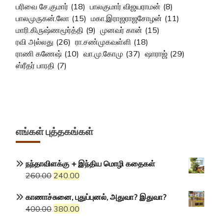
பரிவை சே.குமார்
(18)
பாலகுமார் விஜயராமன்
(8)
பாலமுருகன்.லோ
(15)
மகா.இராஜராஜசோழன்
(11)
மாரி.கிருஷ்ணமூர்த்தி
(9)
முனவர் கான்
(15)
ரவி அல்லது
(26)
ரா.சண்முகவள்ளி
(18)
ராணி கணேஷ்
(10)
வா.மு.கோமு
(37)
ஷாராஜ்
(29)
ஸ்ரீதர் பாரதி
(7)
எங்கள் புத்தகங்கள்
நந்தாவிளக்கு + இந்திய மொழி கதைகள்
Original
Current
260.00
240.00
price
price
காணாச்சுனை, புதுப்புனல், அதுவா? இதுவா?
was:
is:
Original
Current
400.00
380.00
₹260.00.
₹240.00.