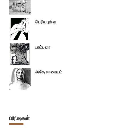
பெரியபுள்ள
பரம்பரை
அதே நாணயம்
பிரிவுகள்