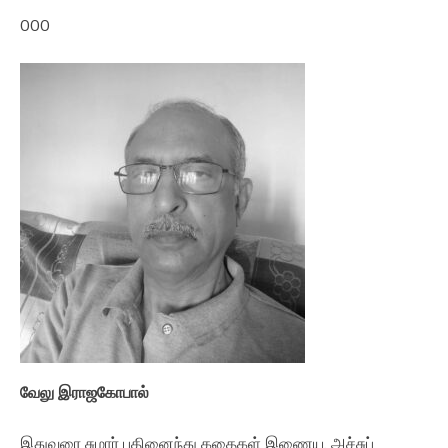
000
வேலு இராஜகோபால்
இதுவரை சுமார் பதினைந்து கதைகள் இணைய, அச்சுப்