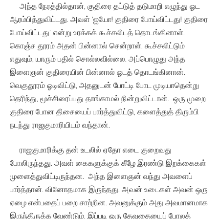
அந்த நேரத்தில்தான், குதிரை தட்டுத் தடுமாறி எழுந்து ஓட
ஆரம்பித்துவிட்டது. அவள் ‘ஐயோ! குதிரை போய்விட்டது! குதிரை
போய்விட்டது’ என்று உரக்கக் கூச்சலிடத் தொடங்கினாள்.
கொஞ்ச தூரம் அதன் பின்னால் சென்றாள். கூச்சலிட்டும்
எதுவும், யாரும் பதில் சொல்லவில்லை. அப்பொழுது அந்த
இளைஞன் குதிரையின் பின்னால் ஓடத் தொடங்கினான்.
வெகுதூரம் ஓடிவிட்டு, அதனுடன் போட்டி போட முடியாதென்று
தெரிந்து, மூச்சிரைப்பது தாங்காமல் நின்றுவிட்டான். ஒரு முறை
குதிரை போன திசையைப் பார்த்துவிட்டு, களைத்துத் திரும்பி
நடந்து ராஜகுமாரியிடம் வந்தான்.
ராஜகுமாரிக்கு தன் உடலில் ஏதோ எடை குறைவது
போலிருந்தது. அவள் கைகளுக்குக் கீழே இரண்டு இறக்கைகள்
முளைத்துவிட்டிருந்தன. அந்த இளைஞன் வந்து அவளைப்
பார்த்தான். வினோதமாக இருந்தது. அவன் உடைகள் அவன் ஒரு
ஏழை என்பதைப் பறை சாற்றின. அவனுக்கும் அது அவமானமாக
இருந்திருக்க வேண்டும். இப்படி ஒரு தேவதையைப் போலத்