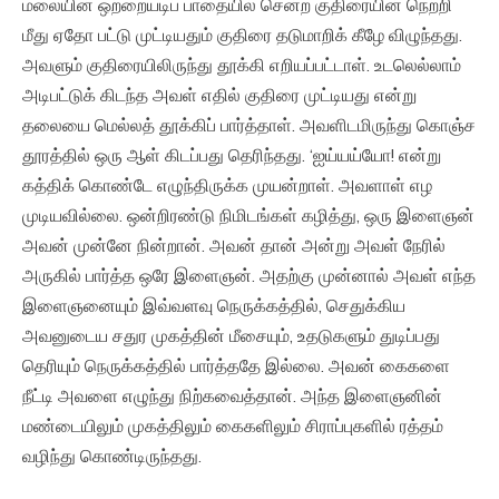
மலையின் ஒற்றையடிப் பாதையில் சென்ற குதிரையின் நெற்றி
மீது ஏதோ பட்டு முட்டியதும் குதிரை தடுமாறிக் கீழே விழுந்தது.
அவளும் குதிரையிலிருந்து தூக்கி எறியப்பட்டாள். உடலெல்லாம்
அடிபட்டுக் கிடந்த அவள் எதில் குதிரை முட்டியது என்று
தலையை மெல்லத் தூக்கிப் பார்த்தாள். அவளிடமிருந்து கொஞ்ச
தூரத்தில் ஒரு ஆள் கிடப்பது தெரிந்தது. ‘ஐய்யய்யோ! என்று
கத்திக் கொண்டே எழுந்திருக்க முயன்றாள். அவளாள் எழ
முடியவில்லை. ஒன்றிரண்டு நிமிடங்கள் கழித்து, ஒரு இளைஞன்
அவன் முன்னே நின்றான். அவன் தான் அன்று அவள் நேரில்
அருகில் பார்த்த ஒரே இளைஞன். அதற்கு முன்னால் அவள் எந்த
இளைஞனையும் இவ்வளவு நெருக்கத்தில், செதுக்கிய
அவனுடைய சதுர முகத்தின் மீசையும், உதடுகளும் துடிப்பது
தெரியும் நெருக்கத்தில் பார்த்ததே இல்லை. அவன் கைகளை
நீட்டி அவளை எழுந்து நிற்கவைத்தான். அந்த இளைஞனின்
மண்டையிலும் முகத்திலும் கைகளிலும் சிராப்புகளில் ரத்தம்
வழிந்து கொண்டிருந்தது.