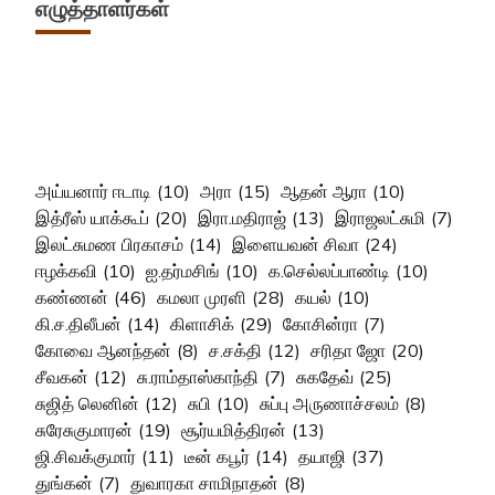
எழுத்தாளர்கள்
அய்யனார் ஈடாடி
(10)
அரா
(15)
ஆதன் ஆரா
(10)
இத்ரீஸ் யாக்கூப்
(20)
இரா.மதிராஜ்
(13)
இராஜலட்சுமி
(7)
இலட்சுமண பிரகாசம்
(14)
இளையவன் சிவா
(24)
ஈழக்கவி
(10)
ஐ.தர்மசிங்
(10)
க.செல்லப்பாண்டி
(10)
கண்ணன்
(46)
கமலா முரளி
(28)
கயல்
(10)
கி.ச.திலீபன்
(14)
கிளாசிக்
(29)
கோசின்ரா
(7)
கோவை ஆனந்தன்
(8)
ச.சக்தி
(12)
சரிதா ஜோ
(20)
சீவகன்
(12)
சு.ராம்தாஸ்காந்தி
(7)
சுகதேவ்
(25)
சுஜித் லெனின்
(12)
சுபி
(10)
சுப்பு அருணாச்சலம்
(8)
சுரேசுகுமாரன்
(19)
சூர்யமித்திரன்
(13)
ஜி.சிவக்குமார்
(11)
டீன் கபூர்
(14)
தயாஜி
(37)
துங்கன்
(7)
துவாரகா சாமிநாதன்
(8)