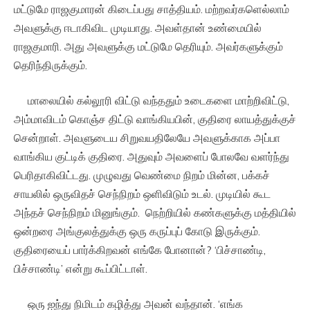
மட்டுமே ராஜகுமாரன் கிடைப்பது சாத்தியம். மற்றவர்களெல்லாம்
அவளுக்கு ஈடாகிவிட முடியாது. அவள்தான் உண்மையில்
ராஜகுமாரி. அது அவளுக்கு மட்டுமே தெரியும். அவர்களுக்கும்
தெரிந்திருக்கும்.
மாலையில் கல்லூரி விட்டு வந்ததும் உடைகளை மாற்றிவிட்டு,
அம்மாவிடம் கொஞ்ச திட்டு வாங்கியபின், குதிரை லாயத்துக்குச்
சென்றாள். அவளுடைய சிறுவயதிலேயே அவளுக்காக அப்பா
வாங்கிய குட்டிக் குதிரை. அதுவும் அவளைப் போலவே வளர்ந்து
பெரிதாகிவிட்டது. முழுவது வெண்மை நிறம் மின்ன, பக்கச்
சாயலில் ஒருவிதச் செந்நிறம் ஒளிவிடும் உடல். முடியில் கூட
அந்தச் செந்நிறம் மினுங்கும். நெற்றியில் கண்களுக்கு மத்தியில்
ஒன்றரை அங்குலத்துக்கு ஒரு கருப்புப் கோடு இருக்கும்.
குதிரையைப் பார்க்கிறவன் எங்கே போனான்? ‘பிச்சாண்டி,
பிச்சாண்டி’ என்று கூப்பிட்டாள்.
ஒரு ஐந்து நிமிடம் கழித்து அவன் வந்தான். ‘எங்க