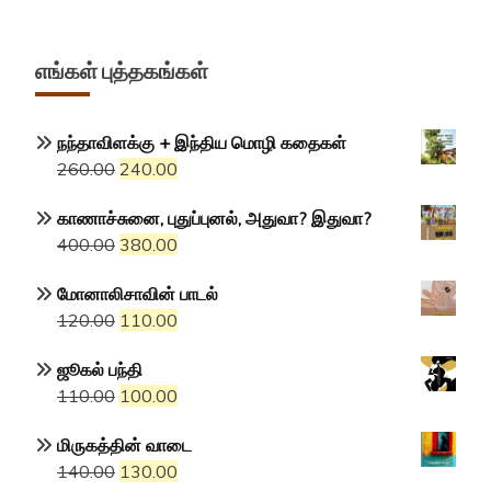
எங்கள் புத்தகங்கள்
நந்தாவிளக்கு + இந்திய மொழி கதைகள்
Original
Current
260.00
240.00
price
price
காணாச்சுனை, புதுப்புனல், அதுவா? இதுவா?
was:
is:
Original
Current
400.00
380.00
₹260.00.
₹240.00.
price
price
மோனாலிசாவின் பாடல்
was:
is:
Original
Current
120.00
110.00
₹400.00.
₹380.00.
price
price
ஜூகல் பந்தி
was:
is:
Original
Current
110.00
100.00
₹120.00.
₹110.00.
price
price
மிருகத்தின் வாடை
was:
is:
Original
Current
140.00
130.00
₹110.00.
₹100.00.