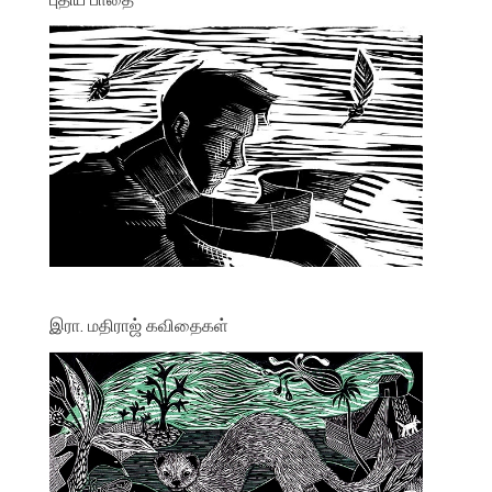
இரா. மதிராஜ் கவிதைகள்