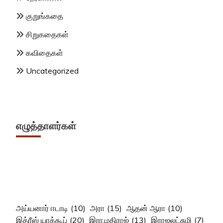
குறுங்கதை
சிறுகதைகள்
கவிதைகள்
Uncategorized
எழுத்தாளர்கள்
அய்யனார் ஈடாடி
(10)
அரா
(15)
ஆதன் ஆரா
(10)
இத்ரீஸ் யாக்கூப்
(20)
இரா.மதிராஜ்
(13)
இராஜலட்சுமி
(7)