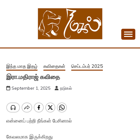
Skip
to
content
Tamil Monthly Magazine
NADUKAL
இந்த மாத இதழ்
கவிதைகள்
செப்டம்பர் 2025
இரா.மதிராஜ் கவிதை
September 1, 2025
நடுகல்
என்னைப் பற்றி நீங்கள் பேசினால்
கேவலமாக இருக்கிறது