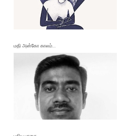
மதி அன்கோ காலம்…
புதிய பாதை