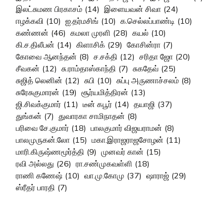
இலட்சுமண பிரகாசம்
(14)
இளையவன் சிவா
(24)
ஈழக்கவி
(10)
ஐ.தர்மசிங்
(10)
க.செல்லப்பாண்டி
(10)
கண்ணன்
(46)
கமலா முரளி
(28)
கயல்
(10)
கி.ச.திலீபன்
(14)
கிளாசிக்
(29)
கோசின்ரா
(7)
கோவை ஆனந்தன்
(8)
ச.சக்தி
(12)
சரிதா ஜோ
(20)
சீவகன்
(12)
சு.ராம்தாஸ்காந்தி
(7)
சுகதேவ்
(25)
சுஜித் லெனின்
(12)
சுபி
(10)
சுப்பு அருணாச்சலம்
(8)
சுரேசுகுமாரன்
(19)
சூர்யமித்திரன்
(13)
ஜி.சிவக்குமார்
(11)
டீன் கபூர்
(14)
தயாஜி
(37)
துங்கன்
(7)
துவாரகா சாமிநாதன்
(8)
பரிவை சே.குமார்
(18)
பாலகுமார் விஜயராமன்
(8)
பாலமுருகன்.லோ
(15)
மகா.இராஜராஜசோழன்
(11)
மாரி.கிருஷ்ணமூர்த்தி
(9)
முனவர் கான்
(15)
ரவி அல்லது
(26)
ரா.சண்முகவள்ளி
(18)
ராணி கணேஷ்
(10)
வா.மு.கோமு
(37)
ஷாராஜ்
(29)
ஸ்ரீதர் பாரதி
(7)