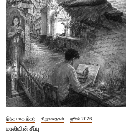
இந்த மாத இதழ்
சிறுகதைகள்
ஜூன் 2026
மாலியின் சீப்பு