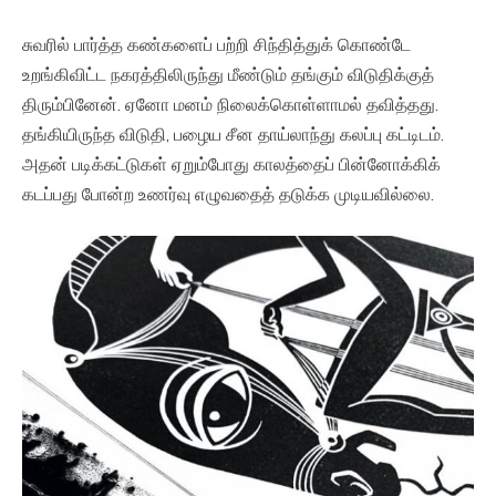
சுவரில் பார்த்த கண்களைப் பற்றி சிந்தித்துக் கொண்டே
உறங்கிவிட்ட நகரத்திலிருந்து மீண்டும் தங்கும் விடுதிக்குத்
திரும்பினேன். ஏனோ மனம் நிலைக்கொள்ளாமல் தவித்தது.
தங்கியிருந்த விடுதி, பழைய சீன தாய்லாந்து கலப்பு கட்டிடம்.
அதன் படிக்கட்டுகள் ஏறும்போது காலத்தைப் பின்னோக்கிக்
கடப்பது போன்ற உணர்வு எழுவதைத் தடுக்க முடியவில்லை.