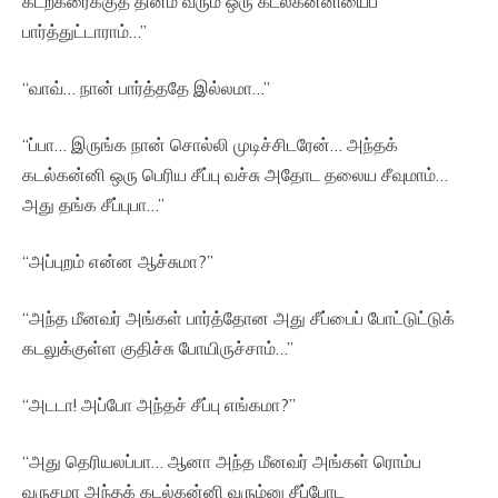
கடற்கரைக்குத் தினம் வரும் ஒரு கடல்கன்னியைப்
பார்த்துட்டாராம்…”
“வாவ்… நான் பார்த்ததே இல்லமா…”
“ப்பா… இருங்க நான் சொல்லி முடிச்சிடரேன்… அந்தக்
கடல்கன்னி ஒரு பெரிய சீப்பு வச்சு அதோட தலைய சீவுமாம்…
அது தங்க சீப்புபா…”
“அப்புறம் என்ன ஆச்சுமா?”
“அந்த மீனவர் அங்கள் பார்த்தோன அது சீப்பைப் போட்டுட்டுக்
கடலுக்குள்ள குதிச்சு போயிருச்சாம்…”
“அடடா! அப்போ அந்தச் சீப்பு எங்கமா?”
“அது தெரியலப்பா… ஆனா அந்த மீனவர் அங்கள் ரொம்ப
வருசமா அந்தக் கடல்கன்னி வரும்னு சீப்போட