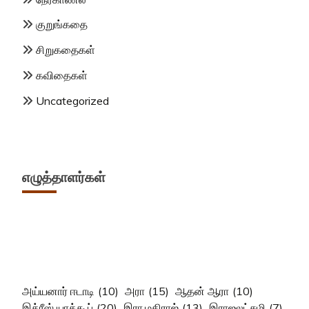
குறுங்கதை
சிறுகதைகள்
கவிதைகள்
Uncategorized
எழுத்தாளர்கள்
அய்யனார் ஈடாடி
(10)
அரா
(15)
ஆதன் ஆரா
(10)
இத்ரீஸ் யாக்கூப்
(20)
இரா.மதிராஜ்
(13)
இராஜலட்சுமி
(7)