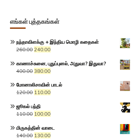
எங்கள் புத்தகங்கள்
நந்தாவிளக்கு + இந்திய மொழி கதைகள்
Original
Current
260.00
240.00
price
price
காணாச்சுனை, புதுப்புனல், அதுவா? இதுவா?
was:
is:
Original
Current
400.00
380.00
₹260.00.
₹240.00.
price
price
மோனாலிசாவின் பாடல்
was:
is:
Original
Current
120.00
110.00
₹400.00.
₹380.00.
price
price
ஜூகல் பந்தி
was:
is:
Original
Current
110.00
100.00
₹120.00.
₹110.00.
price
price
மிருகத்தின் வாடை
was:
is:
Original
Current
140.00
130.00
₹110.00.
₹100.00.