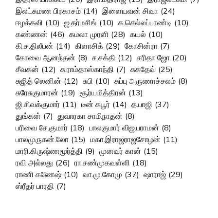
இலட்சுமண பிரகாசம்
(14)
இளையவன் சிவா
(24)
ஈழக்கவி
(10)
ஐ.தர்மசிங்
(10)
க.செல்லப்பாண்டி
(10)
கண்ணன்
(46)
கமலா முரளி
(28)
கயல்
(10)
கி.ச.திலீபன்
(14)
கிளாசிக்
(29)
கோசின்ரா
(7)
கோவை ஆனந்தன்
(8)
ச.சக்தி
(12)
சரிதா ஜோ
(20)
சீவகன்
(12)
சு.ராம்தாஸ்காந்தி
(7)
சுகதேவ்
(25)
சுஜித் லெனின்
(12)
சுபி
(10)
சுப்பு அருணாச்சலம்
(8)
சுரேசுகுமாரன்
(19)
சூர்யமித்திரன்
(13)
ஜி.சிவக்குமார்
(11)
டீன் கபூர்
(14)
தயாஜி
(37)
துங்கன்
(7)
துவாரகா சாமிநாதன்
(8)
பரிவை சே.குமார்
(18)
பாலகுமார் விஜயராமன்
(8)
பாலமுருகன்.லோ
(15)
மகா.இராஜராஜசோழன்
(11)
மாரி.கிருஷ்ணமூர்த்தி
(9)
முனவர் கான்
(15)
ரவி அல்லது
(26)
ரா.சண்முகவள்ளி
(18)
ராணி கணேஷ்
(10)
வா.மு.கோமு
(37)
ஷாராஜ்
(29)
ஸ்ரீதர் பாரதி
(7)