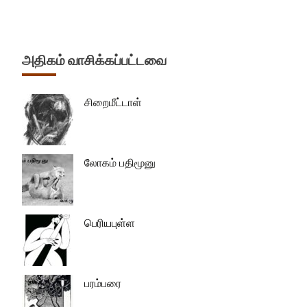
அதிகம் வாசிக்கப்பட்டவை
சிறைமீட்டாள்
லோகம் பதிமூனு
பெரியபுள்ள
பரம்பரை