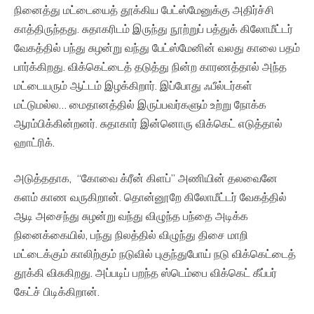
நினைத்து மட்டையைத் தூக்கிய பேட்ஸ்மேனுக்கு அதிர்ச்சி
காத்திருந்தது. சுதாகரிடம் இருந்து நூற்றுப் பத்துக் கிலோமீட்டர்
வேகத்தில் பந்து சுழன்று வந்து பேட்ஸ்மேனின் வலது காலை பதம்
பார்க்கிறது. விக்கெட்டைத் தடுத்து நின்ற காரணத்தால் அந்த
மட்டையரும் ஆட்டம் இழக்கிறார். இப்போது ஃபீல்டர்கள்
மட்டுமல்ல… மைதானத்தில் இருப்பவர்களும் உற்று நோக்க
ஆரம்பிக்கின்றனர். சுதாகார் இன்னொரு விக்கெட் எடுத்தால்
ஹாட்ரிக்.
அடுத்ததாக, “கோவை க்ரீன் கிளப்” அணியின் தலவைனே
களம் காண வருகிறான். தொன்னூறே கிலோமீட்டர் வேகத்தில்
ஆடி அசைந்து சுழன்று வந்து விழுந்த பந்தை அடிக்க
நினைக்கையில், பந்து நிலத்தில் விழுந்து திசை மாறி
மட்டைக்கும் காலிற்கும் நடுவில் புகுந்துபோய் நடு விக்கெட்டைத்
தூக்கி விசுகிறது. அப்படிப் பறந்த ஸ்டெம்பை விக்கெட் கீப்பர்
கேட்ச் பிடிக்கிறான்.