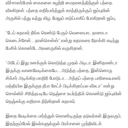
வீச்சாளர்போல் கைகளை சுழற்றி மைதானத்திற்குள் பந்தை
வீசுகிறாள். பந்தை எதிர்பார்த்துக் காத்திருக்கும் ஜம்புவின்
அருகில் பந்து வந்து விழ, மேலும் கடுப்பாகிப் போகிறான் ஜம்பு.
“டேய் சுதாகர் நீங்க ரெண்டு பேரும் வெளையாட நானாடா
கெடைச்சேன்… நான்சென்ஸ்” என்று சுதாகரை நோக்கி கடிந்து
பேசிக் கொண்டே அவனருகில் வருகிறான்.
“அடேய் இது உனக்குக் கொடுத்த முதல் அடிடா. இனிதாண்டா
இருக்கு வாணவேடிக்கையே… அடுத்த பந்தை, இன்னொரு
சிக்சர் அடிக்கிற மாதிரி போடுடா… அந்தப் பந்தை பாரிவையாளர்
மத்தியில இருக்குற தீபா கேட்ச் பிடிக்கிறாப்பல வீசுடா” என்று
சொல்லிச் சிரித்தபடியே நெஞ்சை உயர்த்திக் கொண்டு ஜம்புவின்
நெஞ்சுக்கு எதிராக நிற்கிறான் சுதாகர்.
இதை வேடிக்கை பார்த்துக் கொண்டிருந்த நடுவர்கள் இருவரும்,
இதற்கும்மேல் இவர்களுக்குள் பிரச்சனை முற்றிவிடக்