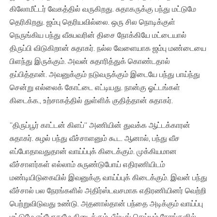
கிலோமீட்டர் வேகத்தில் வருகிறது. சுதாகருக்கு பந்து மட்டுமே
தெரிகிறது. ஜம்பு தெரியவில்லை. ஒரு சில நொடிக்குள்
நெருங்கிய பந்து வீசுபவரின் திசை நோக்கியே மட்டையால்
திருப்பி விடுகிறான் சுதாகர். நல்ல வேளையாக ஜம்பு மண்டையை
பிளந்து இருக்கும். அவன் சுதாரித்துக் கொண்டதால்
தப்பித்தான். அவனுக்கும் நடுவருக்கும் இடையே பந்து பாய்ந்து
சென்று எல்லைக் கோட்டை எட்டியது. நான்கு ஓட்டங்கள்
கிடைக்க., உற்சாகத்தில் துள்ளிக் குதித்தான் சுதாகர்.
”திருப்பூர் காட்டன் கிளப்” அணியின் துவக்க ஆட்டக்காரன்
சுதாகர். சுழல் பந்து வீச்சாளனும் கூட. ஆனால், பந்து வீச
எப்போதாவதுதான் வாய்ப்புக் கிடைக்கும். முக்கியமான
வீச்சாளர்கள் எல்லாம் சுருண்டுபோய் எதிரணியிடம்
மண்டியிடுகையில் இவனுக்கு வாய்ப்புக் கிடைக்கும். இவன் பந்து
வீச்சால் பல நேரங்களில் அதிர்ஸ்டவசமாக எதிரணியினர் வெற்றி
பெற்றுவிடுவது உண்டு. அதனால்தான் பந்தை அடிக்கும் வாய்ப்பு
மட்டுமே எப்போதுமே கிடைக்கும். பீல்டிங் செய்யும் நேரங்களில்