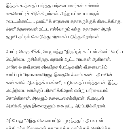
இந்தக் கூத்தைப் பார்த்த பார்வையாளர்கள் எல்லாம்
கைகொட்டிச் சிரிக்கிறார்கள். அந்த மட்டையாளரும்
நடையக்காட்ட… ஹாட்ரிக் சாதனை சுதாகருக்குக் கிடைக்கிறது.
அணித்தலைவன் உட்பட எல்லோரும் வந்து சுதாகரை ஆரத்
தழுவி தட்டிக் கொடுத்து உற்சாகப் படுத்துகிறார்கள்.
போட்டி வெகு சீக்கிரமே முடிந்து “திருப்பூர் காட்டன் கிளப்” பெரிய
வெற்றியை ருசிக்கிறது. சுதாகர் ஆட்ட நாயகன் ஆகிறான்.
மாநில அளவிலான சர்வதேச போட்டிகளில் விளையாடும்
வாய்ப்பும் பிரகாசமாகிறது. இதையெல்லாம் கண்ட தீபாவின்
கண்களில் ஆனந்தக் கண்ணீர் வழிவதைப் பார்த்தவன், இந்த
வெற்றியை உனக்குப் பரிசளிக்கிறேன் என்று பார்வையால்
சொல்கிறான். அவளும் தலையசைக்கிறாள். தீபாவுடன்
அமர்ந்திருந்த இளைஞனும் கை தட்டி ஆர்ப்பரிக்கிறான்.
அப்போது “அந்த விளையாட்டு” முடிந்ததும், தீபாவுடன்
வந்திருந்த இளைஞன் சுதாகருக்கு வாழ்த்துத் தெரிவிக்க