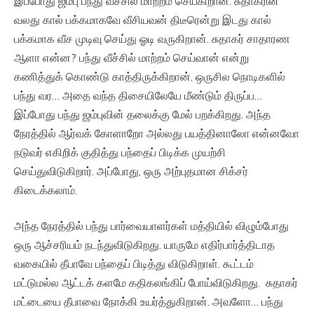
இப்போது ஜம்பு பந்து வீச்சில் மாற்றம் செய்கிறான். சுதாகரின்
வலது கால் பக்கமாகவே வீசியவன் திடீரென்று இடது கால்
பக்கமாக வீச முடிவு செய்து ஓடி வருகிறான். சுதாகர் சாதாரண
ஆளா என்ன? பந்து வீச்சில் மாற்றம் செய்வான் என்று
கணித்துக் கொண்டு காத்திருக்கிறான். ஒருசில நொடிகளில்
பந்து வர… அதை வந்த திசையிலேயே மீண்டும் திருப்ப…
இப்போது பந்து ஜம்புவின் தலைக்கு மேல் பறக்கிறது. அந்த
நேரத்தில் ஆர்வக் கோளாறோ அல்லது பயத்தினாலோ என்னவோ
நடுவர் எகிறிக் குதித்து பந்தைப் பிடிக்க முயற்சி
செய்துவிடுகிறார். அப்போது, ஒரு அற்புதமான சிக்சர்
கிடைக்கலாம்.
அந்த நேரத்தில் பந்து பார்வையாளர்கள் மத்தியில் விழும்போது
ஒரு ஆச்சரியம் நடந்துவிடுகிறது. யாருமே எதிர்பார்த்திடாத
வகையில் தீபாவே பந்தைப் பிடித்து விடுகிறாள். கூட்டம்
மட்டுமல்ல ஆட்டக் களமே கதிகலங்கிப் போய்விடுகிறது. சுதாகர்
மட்டையை தீபாவை நோக்கி உயர்த்துகிறான். அவளோ… பந்து