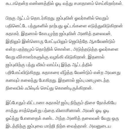
கூடாதென்ற எண்ணத்தில் ஓடி வந்து சமாதானம் செய்கிறார்கள்.
பிறகு ஆட்டம் தொடர்கிறது. ஜம்புவின் ஓவர்களில் வெறும்
பதினெட்டே பந்துகளில் நாற்பது ஓட்டங்களை எடுத்துவிடுகிறான்
சுதாகர். இதனால் கோபமுற்ற ஜம்புவின் அணித் தலைவன்,
இதிலும் இன்னொரு போட்டியிலும் ஜெயித்தே ஆகவேண்டும்
என்ற பதற்றமும் தொற்றிக் கொள்ள., அடுத்தடுத்த ஓவர்களை
வேறு வீச்சாளர்களுக்கு வழங்கி விடுகிறான். இதனால்
ஜம்புவிற்கு பந்து வீசும் வாய்ப்பு இந்த ஆட்டத்தில்
பறிபோய்விடுகிறது. சுதாகரை வீழ்த்த வேண்டும் என்ற அவனது
கனவும் கலைந்து போகிறது. இதனால் ஜம்பு மனமுடைந்த
நிலையில் ஃபீல்டிங் செய்து கொண்டிருக்கிறான்.
இப்போதும் விட்டானா சுதாகர்! ஜம்பு நிற்கும் திசை நோக்கியே
சாத்து சாத்தென்று பந்தை விளாசினான். அவன் ஓடி ஓடி
ஓய்ந்து போனதைக் கண்ட அந்த அணித் தலைவன் வேறு ஒரு
இடத்திற்கு ஜம்புவை மாற்றி நிற்க வைத்தான். அவனுடைய