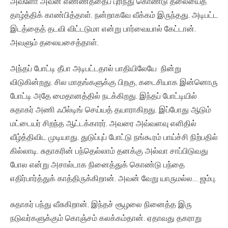
அவளோ அவன் எண்ணத்தைப் புரிந்து கொண்டு தலையைத்
தாழ்த்திக் காண்பித்தாள். நன்றாகவே வீக்கம் இருந்தது. அடிபட்ட
இடத்தைத் தடவி விட்டடுமா என்று பார்வையால் கேட்டான்.
அவளும் தலையசைத்தாள்.
அந்தப் போட்டி தீபா அடிபட்டதால் பாதியிலேயே நின்று
விடுகின்றது. சில மாதங்களுக்கு பிறகு, கடைசியாக இன்னொரு
போட்டி அதே மைதானத்தில் நடக்கிறது. இந்தப் போட்டியில்
சுதாகர் அணி ஃபீல்டிங் செய்யத் தயாராகிறது. இப்போது ஆடும்
மட்டையர் சிறந்த ஆட்டக்காரர். அவரை அவ்வளவு எளிதில்
வீழ்த்திவிட முடியாது. துடுப்புப் போட்டு நங்கூரம் பாய்ச்சி நிற்பதில்
கில்லாடி. சுதாகரின் பந்தெல்லாம் தனக்கு அல்வா சாப்பிடுவது
போல என்று அசால்டாக நினைத்துக் கொண்டு பந்தை
எதிர்பார்த்துக் காத்திருக்கிறான். அவன் வேறு யாருமல்ல… ஜம்பு.
சுதாகர் பந்து வீசுகிறான். இந்தச் சூழலை நினைத்த இரு
நடுவர்களுக்கும் கொஞ்சம் கலக்கம்தான். ஏதாவது தகராறு