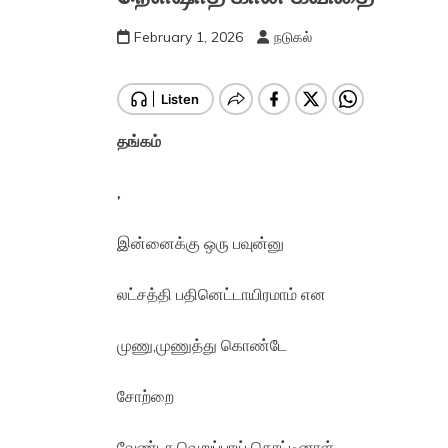
February 1, 2026
நடுகல்
தங்கம்
,
இன்னைக்கு ஒரு பவுன்னு
லட்சத்தி பதினெட்டாயிரமாம் என
முணு,முணுத்து கொண்டே
சோற்றை
வேண்டா வெறுப்பாய் கொட்டினாள்