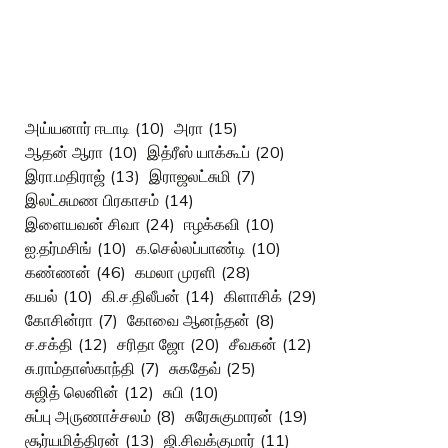
அய்யனார் ஈடாடி
(10)
அரா
(15)
ஆதன் ஆரா
(10)
இத்ரீஸ் யாக்கூப்
(20)
இரா.மதிராஜ்
(13)
இராஜலட்சுமி
(7)
இலட்சுமண பிரகாசம்
(14)
இளையவன் சிவா
(24)
ஈழக்கவி
(10)
ஐ.தர்மசிங்
(10)
க.செல்லப்பாண்டி
(10)
கண்ணன்
(46)
கமலா முரளி
(28)
கயல்
(10)
கி.ச.திலீபன்
(14)
கிளாசிக்
(29)
கோசின்ரா
(7)
கோவை ஆனந்தன்
(8)
ச.சக்தி
(12)
சரிதா ஜோ
(20)
சீவகன்
(12)
சு.ராம்தாஸ்காந்தி
(7)
சுகதேவ்
(25)
சுஜித் லெனின்
(12)
சுபி
(10)
சுப்பு அருணாச்சலம்
(8)
சுரேசுகுமாரன்
(19)
சூர்யமித்திரன்
(13)
ஜி.சிவக்குமார்
(11)