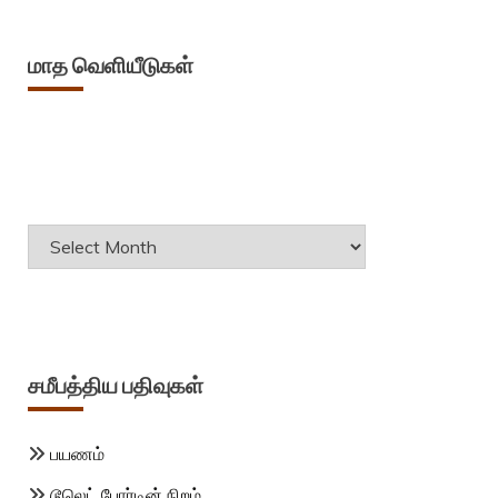
மாத வெளியீடுகள்
Archives
சமீபத்திய பதிவுகள்
பயணம்
டூலெட் போர்டின் நிறம்