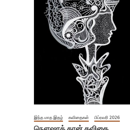
இந்த மாத இதழ்
கவிதைகள்
பிப்ரவரி 2026
நௌஷாத் கான் கவிதை