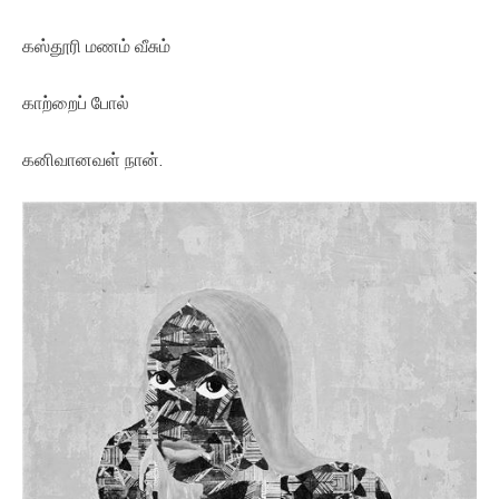
கஸ்தூரி மணம் வீசும்
காற்றைப் போல்
கனிவானவள் நான்.