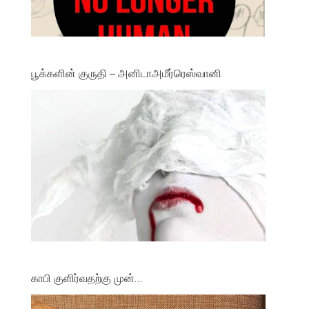
பூக்களின் குருதி – அனிடாஅமீர்ரெஸ்வானி
காபி குளிர்வதற்கு முன்…