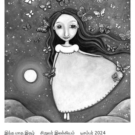
இந்த மாத இதழ்
சிறுவர் இலக்கியம்
டிசம்பர் 2024