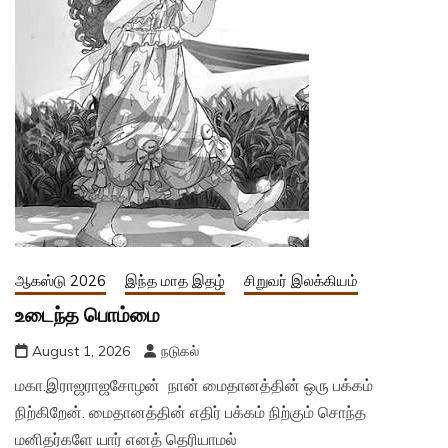
ஆகஸ்டு 2026
இந்த மாத இதழ்
சிறுவர் இலக்கியம்
உடைந்த பொம்மை
August 1, 2026
நடுகல்
மகா.இராஜராஜசோழன் நான் மைதானத்தின் ஒரு பக்கம்
நிற்கிறேன். மைதானத்தின் எதிர் பக்கம் நிற்கும் சொந்த
மனிதர்களே யார் எனத் தெரியாமல்