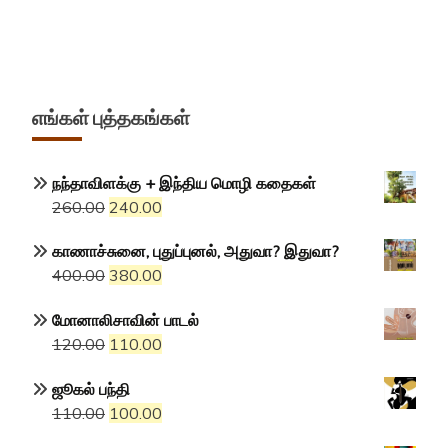
எங்கள் புத்தகங்கள்
நந்தாவிளக்கு + இந்திய மொழி கதைகள்
Original
Current
260.00
240.00
price
price
காணாச்சுனை, புதுப்புனல், அதுவா? இதுவா?
was:
is:
Original
Current
400.00
380.00
₹260.00.
₹240.00.
price
price
மோனாலிசாவின் பாடல்
was:
is:
Original
Current
120.00
110.00
₹400.00.
₹380.00.
price
price
ஜூகல் பந்தி
was:
is:
Original
Current
110.00
100.00
₹120.00.
₹110.00.
price
price