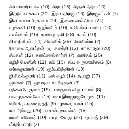
அய்யனார் ஈடாடி
(10)
அரா
(15)
ஆதன் ஆரா
(10)
இத்ரீஸ் யாக்கூப்
(20)
இரா.மதிராஜ்
(13)
இராஜலட்சுமி
(7)
இலட்சுமண பிரகாசம்
(14)
இளையவன் சிவா
(24)
ஈழக்கவி
(10)
ஐ.தர்மசிங்
(10)
க.செல்லப்பாண்டி
(10)
கண்ணன்
(46)
கமலா முரளி
(28)
கயல்
(10)
கி.ச.திலீபன்
(14)
கிளாசிக்
(29)
கோசின்ரா
(7)
கோவை ஆனந்தன்
(8)
ச.சக்தி
(12)
சரிதா ஜோ
(20)
சீவகன்
(12)
சு.ராம்தாஸ்காந்தி
(7)
சுகதேவ்
(25)
சுஜித் லெனின்
(12)
சுபி
(10)
சுப்பு அருணாச்சலம்
(8)
சுரேசுகுமாரன்
(19)
சூர்யமித்திரன்
(13)
ஜி.சிவக்குமார்
(11)
டீன் கபூர்
(14)
தயாஜி
(37)
துங்கன்
(7)
துவாரகா சாமிநாதன்
(8)
பரிவை சே.குமார்
(18)
பாலகுமார் விஜயராமன்
(8)
பாலமுருகன்.லோ
(15)
மகா.இராஜராஜசோழன்
(11)
மாரி.கிருஷ்ணமூர்த்தி
(9)
முனவர் கான்
(15)
ரவி அல்லது
(26)
ரா.சண்முகவள்ளி
(18)
ராணி கணேஷ்
(10)
வா.மு.கோமு
(37)
ஷாராஜ்
(29)
ஸ்ரீதர் பாரதி
(7)