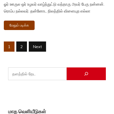
ஓர் ஊருல ஒர் உழவர் வாழ்ந்துட்டு வந்தாரு அவர் பேரு நன்னன்.
ரொம்ப நல்லவர். தன்னோட நிலத்தில் விளையுற எல்லா
மேலும் படிக்க
Posts
1
2
Next
pagination
மாத வெளியீடுகள்