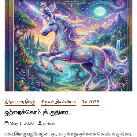
இந்த மாத இதழ்
சிறுவர் இலக்கியம்
மே 2026
ஒற்றைக்கொம்புக் குதிரை.
May 1, 2026
நடுகல்
மகா.இராஜராஜசோழன். ஓடி வருகிறது ஒற்றைக் கொம்புக் குதிரை.