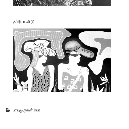
ஃப்ரீயா விடு!
பாலமுருகன்.லோ