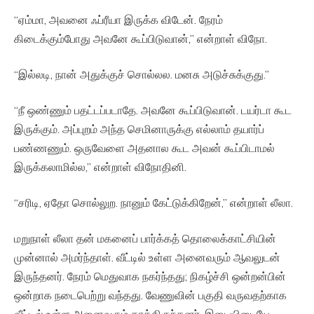
“ஏம்மா, அவனை ஃப்ரீயா இருக்க விடேன். நேரம்
கிடைக்கும்போது அவனே கூப்பிடுவான்,” என்றாள் விநோ.
“இல்லடி, நான் அதுக்குச் சொல்லல. மனசு அடுச்சுக்குது.”
“நீ ஒண்ணும் பதட்டப்படாதே. அவனே கூப்பிடுவான். டயர்டா கூட
இருக்கும். அப்புறம் அந்த செமினாருக்கு எல்லாம் தயார்ப்
பண்ணணும். ஒருவேளை அதனால கூட அவன் கூப்பிடாமல்
இருக்கலாமில்ல,” என்றாள் விநோதினி.
“சரிடி, ஏதோ சொல்லுற. நானும் கேட்டுக்கிறேன்,” என்றாள் லீலா.
மறுநாள் லீலா தன் மகனைப் பார்க்கத் தொலைக்காட்சியின்
முன்னால் அமர்ந்தாள். வீட்டில் உள்ள அனைவரும் ஆவலுடன்
இருந்தனர். நேரம் மெதுவாக நகர்ந்தது; நிகழ்ச்சி ஒன்றன்பின்
ஒன்றாக நடைபெற்று வந்தது. வேணுவின் பகுதி வருவதற்காக
வீட்டில் உள்ள அனைவரும் காத்திருந்தனர். இடையிடையே,