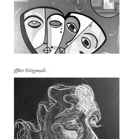
ஜீரோ ரிஜெக்ஷன்…