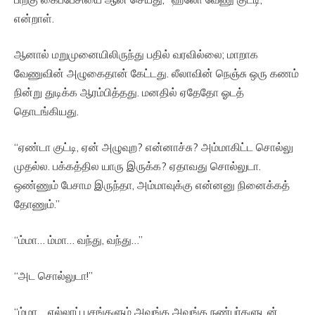
என்றாள்.
ஆனால் மறுமுனையிலிருந்து பதில் வரவில்லை; மாறாக
வேணுவின் அழுகைதான் கேட்டது. லீலாவின் நெஞ்சு ஒரு கணம்
நின்று துடிக்க ஆரம்பித்தது. மனதில் ஏதேதோ ஓடத்
தொடங்கியது.
“ஏண்டா குட்டி, ஏன் அழுவுற? என்னாச்சு? அம்மாகிட்ட சொல்லு
முதல்ல. பக்கத்தில யாரு இருக்க? ஏதாவது சொல்லுடா.
ஒண்ணும் பேசாம இருந்தா, அம்மாவுக்கு என்னனு நினைக்கத்
தோணும்.”
“ம்மா… ம்மா… வந்து, வந்து…”
“அட சொல்லுடா!”
“ம்மா… எல்லாப் பசங்களும் அவங்க அவங்க நண்பர்களுடன்