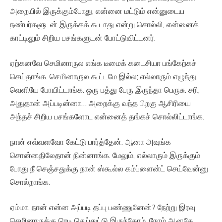
அறையில் இருக்கும்போது, என்னை மட்டும் என்னுடைய
நண்பர்களுடன் இருக்கக் கூடாது என்று சொல்லி, என்னைக்
காட்டிலும் சிறிய பசங்களுடன் போட்டுவிட்டனர்.
ஏற்கனவே செமினாருல எங்க டீமைக் கடைசியா பங்கேற்கச்
செய்தாங்க. செமினாருல கூட்டமே இல்ல; எல்லாரும் எழுந்து
வெளியே போயிட்டாங்க. ஒரு பத்து பேரு இருந்தா பெருசு. சரி,
அதுதான் அப்படின்னா… அறைக்கு வந்த பிறகு ஆசிரியை
அந்தச் சிறிய பசங்களோட என்னைத் தங்கச் சொல்லிட்டாங்க.
நான் எவ்வளவோ கேட்டு பார்த்தேன். ஆனா அவுங்க
சொன்னதிலேதான் நின்னாங்க. மேலும், எல்லாரும் இருக்கும்
போது நீ செஞ்சதுக்கு நான் ஸ்கூல்ல கம்ப்ளைன்ட் செய்வேன்னு
சொல்றாங்க.
ஏம்மா, நான் என்ன அப்படி தப்பு பண்ணுனேன்? நேற்று இரவு
செமினாருக்கு ரெடி செய்துட்டு இருந்தோம். நேரம் ஆனதே