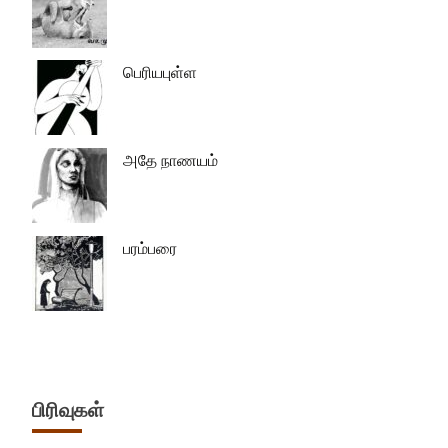
பெரியபுள்ள
அதே நாணயம்
பரம்பரை
பிரிவுகள்