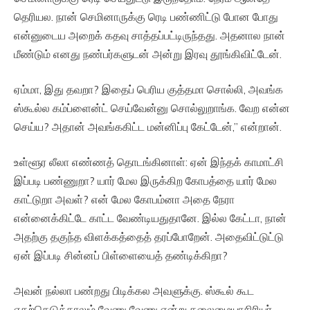
தெரியல. நான் செமினாருக்கு ரெடி பண்ணிட்டு போன போது
என்னுடைய அறைக் கதவு சாத்தப்பட்டிருந்தது. அதனால நான்
மீண்டும் எனது நண்பர்களுடன் அன்று இரவு தூங்கிவிட்டேன்.
ஏம்மா, இது தவறா? இதைப் பெரிய குத்தமா சொல்லி, அவங்க
ஸ்கூல்ல கம்ப்ளைன்ட் செய்வேன்னு சொல்லுறாங்க. வேற என்ன
செய்ய? அதான் அவங்ககிட்ட மன்னிப்பு கேட்டேன்,” என்றான்.
உள்ளூர லீலா எண்ணத் தொடங்கினாள்: ஏன் இந்தக் காமாட்சி
இப்படி பண்ணுறா? யார் மேல இருக்கிற கோபத்தை யார் மேல
காட்டுறா அவள்? என் மேல கோபம்னா அதை நேரா
என்னைக்கிட்டே காட்ட வேண்டியதுதானே. இல்ல கேட்டா, நான்
அதற்கு தகுந்த விளக்கத்தைத் தரப்போறேன். அதைவிட்டுட்டு
ஏன் இப்படி சின்னப் பிள்ளையைத் தண்டிக்கிறா?
அவன் நல்லா பண்றது பிடிக்கல அவளுக்கு. ஸ்கூல் கூட
எதற்கெடுத்தாலும் வேணு வேணு என்று தலைமையாசிரியர்