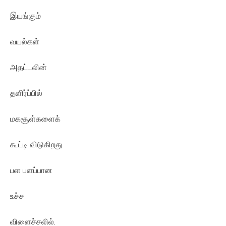
இயங்கும்
வயல்கள்
அதட்டலின்
தளிர்ப்பில்
மகசூள்களைக்
கூட்டி விடுகிறது
பள பளப்பான
உச்ச
விளைச்சலில்.