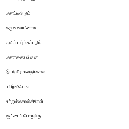
சொட்டிவிடும்
கருணையினால்
உரசிப் பார்க்கப்படும்
சொரணையினை
இயந்திரமாவதற்கான
பயிற்சியென
ஏற்றுக்கொள்கிறேன்
சூட்டைப் பொறுத்து