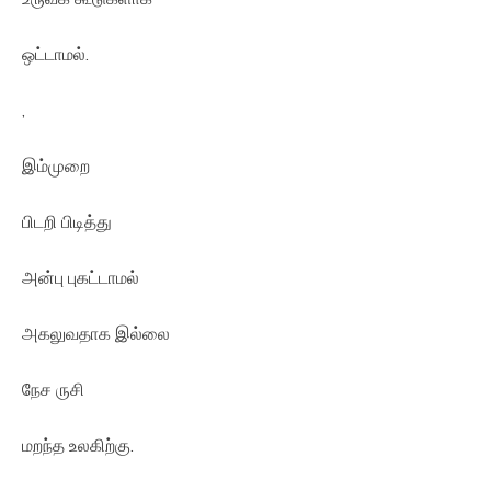
ஒட்டாமல்.
,
இம்முறை
பிடறி பிடித்து
அன்பு புகட்டாமல்
அகலுவதாக இல்லை
நேச ருசி
மறந்த உலகிற்கு.