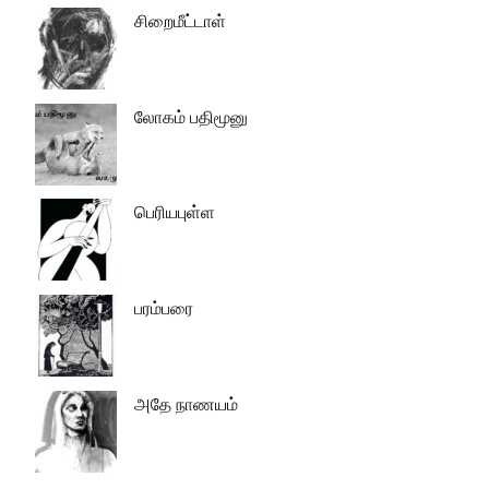
சிறைமீட்டாள்
லோகம் பதிமூனு
பெரியபுள்ள
பரம்பரை
அதே நாணயம்