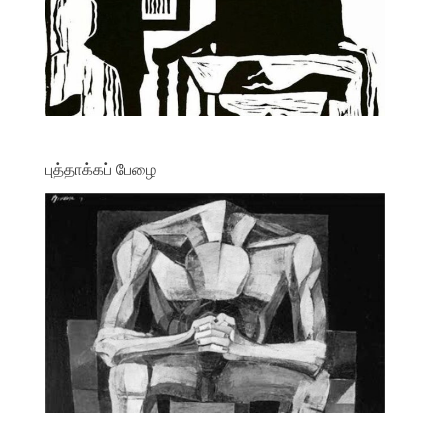
புத்தாக்கப் பேழை