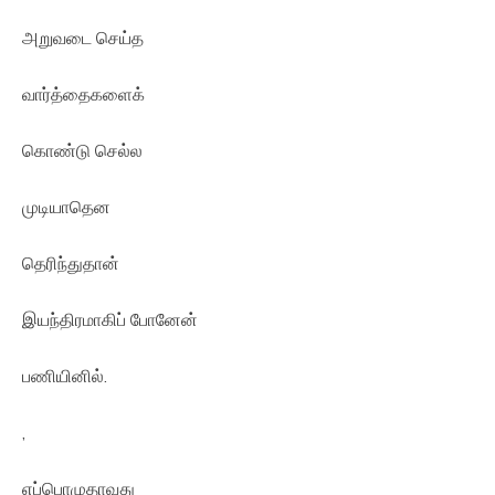
அறுவடை செய்த
வார்த்தைகளைக்
கொண்டு செல்ல
முடியாதென
தெரிந்துதான்
இயந்திரமாகிப் போனேன்
பணியினில்.
,
எப்பொழுதாவது