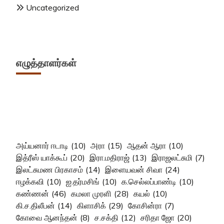
Uncategorized
எழுத்தாளர்கள்
அய்யனார் ஈடாடி
(10)
அரா
(15)
ஆதன் ஆரா
(10)
இத்ரீஸ் யாக்கூப்
(20)
இரா.மதிராஜ்
(13)
இராஜலட்சுமி
(7)
இலட்சுமண பிரகாசம்
(14)
இளையவன் சிவா
(24)
ஈழக்கவி
(10)
ஐ.தர்மசிங்
(10)
க.செல்லப்பாண்டி
(10)
கண்ணன்
(46)
கமலா முரளி
(28)
கயல்
(10)
கி.ச.திலீபன்
(14)
கிளாசிக்
(29)
கோசின்ரா
(7)
கோவை ஆனந்தன்
(8)
ச.சக்தி
(12)
சரிதா ஜோ
(20)