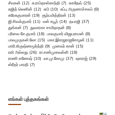
சீவகன்
(12)
சு.ராம்தாஸ்காந்தி
(7)
சுகதேவ்
(25)
சுஜித் லெனின்
(12)
சுபி
(10)
சுப்பு அருணாச்சலம்
(8)
சுரேசுகுமாரன்
(19)
சூர்யமித்திரன்
(13)
ஜி.சிவக்குமார்
(11)
டீன் கபூர்
(14)
தயாஜி
(37)
துங்கன்
(7)
துவாரகா சாமிநாதன்
(8)
பரிவை சே.குமார்
(18)
பாலகுமார் விஜயராமன்
(8)
பாலமுருகன்.லோ
(15)
மகா.இராஜராஜசோழன்
(11)
மாரி.கிருஷ்ணமூர்த்தி
(9)
முனவர் கான்
(15)
ரவி அல்லது
(26)
ரா.சண்முகவள்ளி
(18)
ராணி கணேஷ்
(10)
வா.மு.கோமு
(37)
ஷாராஜ்
(29)
ஸ்ரீதர் பாரதி
(7)
எங்கள் புத்தகங்கள்