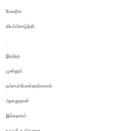
மேலதிக
வியப்பிலாழ்த்தி.
,
இதற்கு
முன்னும்
நம்மைப்போன்றவர்களால்
ஆனதுதான்
இவ்வுலகம்
உருவக் கூடுகளாக