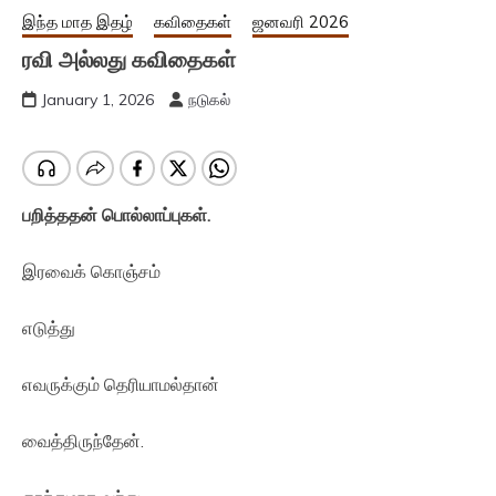
இந்த மாத இதழ்
கவிதைகள்
ஜனவரி 2026
ரவி அல்லது கவிதைகள்
January 1, 2026
நடுகல்
பறித்ததன் பொல்லாப்புகள்.
இரவைக் கொஞ்சம்
எடுத்து
எவருக்கும் தெரியாமல்தான்
வைத்திருந்தேன்.