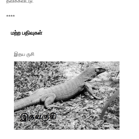
தவிக்கவிட்டு.
****
மற்ற பதிவுகள்
இதய ருசி