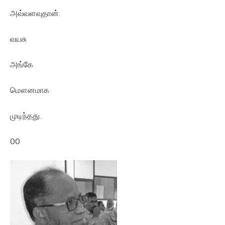
அவ்வளவுதான்.
வயசு
அங்கே
மௌனமாக
முடிந்தது.
00