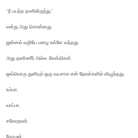
“நீ பயந்த நாளிலிருந்து,”
என்று அது சொன்னது.
ஜன்னல் வழியே மழை உள்ளே வந்தது.
அது தண்ணீர் அல்ல. கேள்விகள்.
ஒவ்வொரு துளியும் ஒரு வயசாக என் தோள்களில் விழுந்தது.
உம்மா,
வாப்பா,
சகோதரன்,
தோழன்….