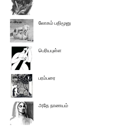
லோகம் பதிமூனு
பெரியபுள்ள
பரம்பரை
அதே நாணயம்