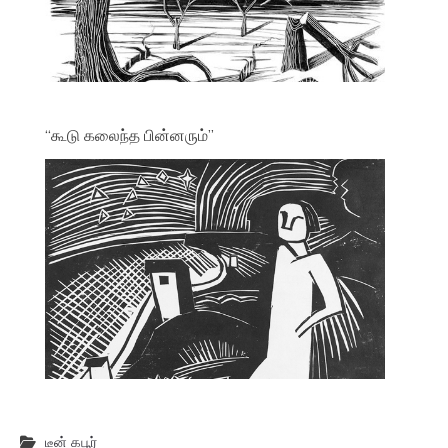
“கூடு கலைந்த பின்னரும்”
டீன் கபூர்