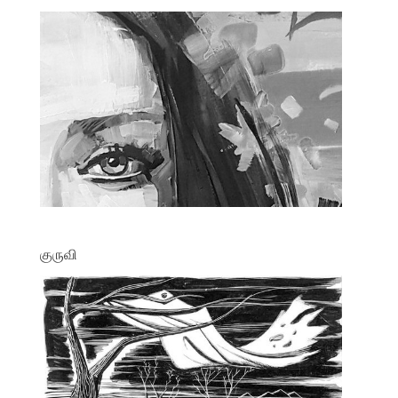
குருவி