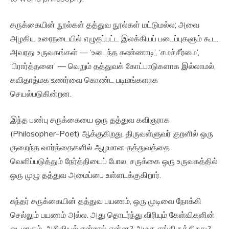
சருக்கையின் நூல்கள் தத்துவ நூல்கள் மட்டுமல்ல; அவை
அழகிய உரைநடையில் எழுதப்பட்ட இலக்கியப் படைப்புகளும் கூட.
அவரது உருவகங்கள் — ‘உடைந்த கண்ணாடி’, ‘சமச்சீர்மை’,
‘பிரார்த்தனை’ — வெறும் தத்துவக் கோட்பாடுகளாக இல்லாமல்,
கவிதாத்மக உணர்வை கொண்ட படிமங்களாக
செயல்படுகின்றன.
இந்த பண்பு சருக்கையை ஒரு தத்துவ கவிஞராக
(Philosopher-Poet) ஆக்குகிறது. திருவள்ளுவர் குறளில் ஒரு
குறைந்த வார்த்தைகளில் ஆழமான தத்துவத்தை
வெளிப்படுத்தும் நேர்த்தியைப் போல, சருக்கை ஒரு உருவகத்தில்
ஒரு முழு தத்துவ அமைப்பை உள்ளடக்குகிறார்.
சுந்தர் சருக்கையின் தத்துவ பயணம், ஒரு முடிவை நோக்கி
செல்லும் பயணம் அல்ல. அது தொடர்ந்து விரியும் கேள்விகளின்
ஓடமாகும். அறிவியல் என்றால் என்ன? அழகு எங்கிருக்கிறது?