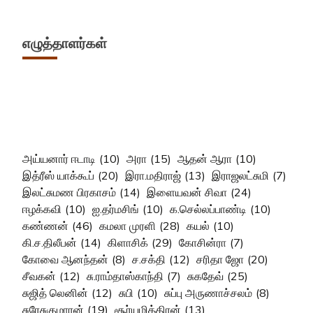
எழுத்தாளர்கள்
அய்யனார் ஈடாடி
(10)
அரா
(15)
ஆதன் ஆரா
(10)
இத்ரீஸ் யாக்கூப்
(20)
இரா.மதிராஜ்
(13)
இராஜலட்சுமி
(7)
இலட்சுமண பிரகாசம்
(14)
இளையவன் சிவா
(24)
ஈழக்கவி
(10)
ஐ.தர்மசிங்
(10)
க.செல்லப்பாண்டி
(10)
கண்ணன்
(46)
கமலா முரளி
(28)
கயல்
(10)
கி.ச.திலீபன்
(14)
கிளாசிக்
(29)
கோசின்ரா
(7)
கோவை ஆனந்தன்
(8)
ச.சக்தி
(12)
சரிதா ஜோ
(20)
சீவகன்
(12)
சு.ராம்தாஸ்காந்தி
(7)
சுகதேவ்
(25)
சுஜித் லெனின்
(12)
சுபி
(10)
சுப்பு அருணாச்சலம்
(8)
சுரேசுகுமாரன்
(19)
சூர்யமித்திரன்
(13)