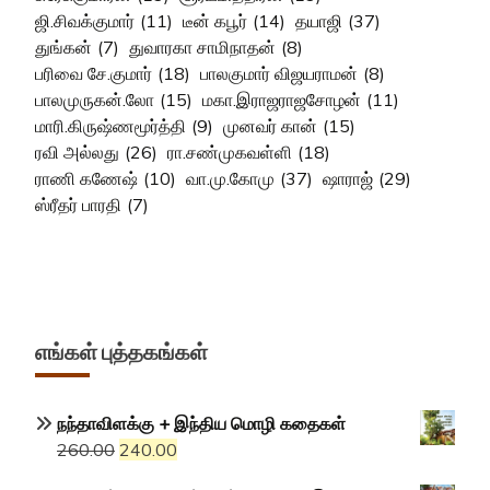
ஜி.சிவக்குமார்
(11)
டீன் கபூர்
(14)
தயாஜி
(37)
துங்கன்
(7)
துவாரகா சாமிநாதன்
(8)
பரிவை சே.குமார்
(18)
பாலகுமார் விஜயராமன்
(8)
பாலமுருகன்.லோ
(15)
மகா.இராஜராஜசோழன்
(11)
மாரி.கிருஷ்ணமூர்த்தி
(9)
முனவர் கான்
(15)
ரவி அல்லது
(26)
ரா.சண்முகவள்ளி
(18)
ராணி கணேஷ்
(10)
வா.மு.கோமு
(37)
ஷாராஜ்
(29)
ஸ்ரீதர் பாரதி
(7)
எங்கள் புத்தகங்கள்
நந்தாவிளக்கு + இந்திய மொழி கதைகள்
Original
Current
260.00
240.00
price
price