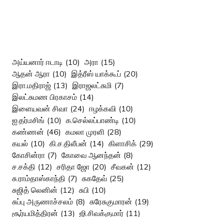
அய்யனார் ஈடாடி
(10)
அரா
(15)
ஆதன் ஆரா
(10)
இத்ரீஸ் யாக்கூப்
(20)
இரா.மதிராஜ்
(13)
இராஜலட்சுமி
(7)
இலட்சுமண பிரகாசம்
(14)
இளையவன் சிவா
(24)
ஈழக்கவி
(10)
ஐ.தர்மசிங்
(10)
க.செல்லப்பாண்டி
(10)
கண்ணன்
(46)
கமலா முரளி
(28)
கயல்
(10)
கி.ச.திலீபன்
(14)
கிளாசிக்
(29)
கோசின்ரா
(7)
கோவை ஆனந்தன்
(8)
ச.சக்தி
(12)
சரிதா ஜோ
(20)
சீவகன்
(12)
சு.ராம்தாஸ்காந்தி
(7)
சுகதேவ்
(25)
சுஜித் லெனின்
(12)
சுபி
(10)
சுப்பு அருணாச்சலம்
(8)
சுரேசுகுமாரன்
(19)
சூர்யமித்திரன்
(13)
ஜி.சிவக்குமார்
(11)