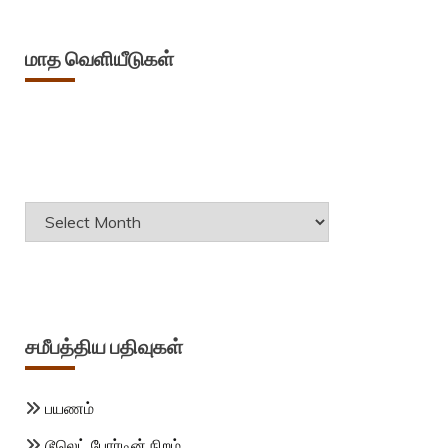
மாத வெளியீடுகள்
Archives
சமீபத்திய பதிவுகள்
பயணம்
டூலெட் போர்டின் நிறம்