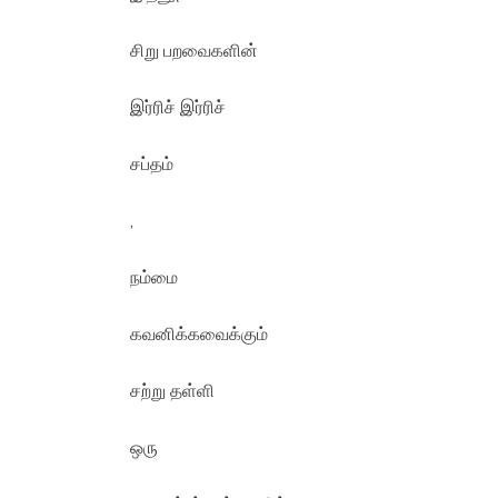
சிறு பறவைகளின்
இர்ரிச் இர்ரிச்
சப்தம்
,
நம்மை
கவனிக்கவைக்கும்
சற்று தள்ளி
ஒரு