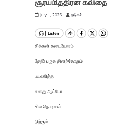
சூர்யமித்திரன் கவிதை
July 1, 2026
நடுகல்
சிக்கன் கடையோரம்
தேநீர் பருக தினந்தோறும்
பயணித்த
எனது ஆட்டோ
சில நொடிகள்
நிற்கும்