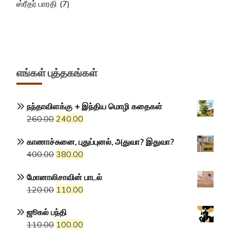
ஸ்ரீதர் பாரதி
(7)
எங்கள் புத்தகங்கள்
நந்தாவிளக்கு + இந்திய மொழி கதைகள்
Original
Current
260.00
240.00
price
price
காணாச்சுனை, புதுப்புனல், அதுவா? இதுவா?
was:
is:
Original
Current
400.00
380.00
₹260.00.
₹240.00.
price
price
மோனாலிசாவின் பாடல்
was:
is:
Original
Current
120.00
110.00
₹400.00.
₹380.00.
price
price
ஜூகல் பந்தி
was:
is:
Original
Current
110.00
100.00
₹120.00.
₹110.00.