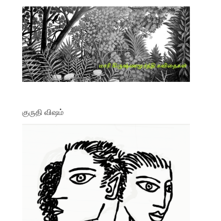
குருதி விஷம்