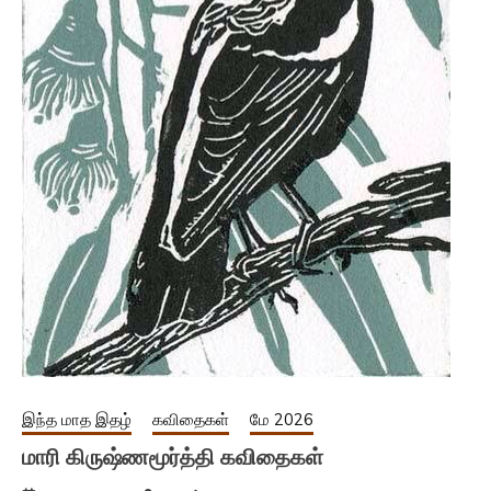
இந்த மாத இதழ்
கவிதைகள்
மே 2026
மாரி கிருஷ்ணமூர்த்தி கவிதைகள்