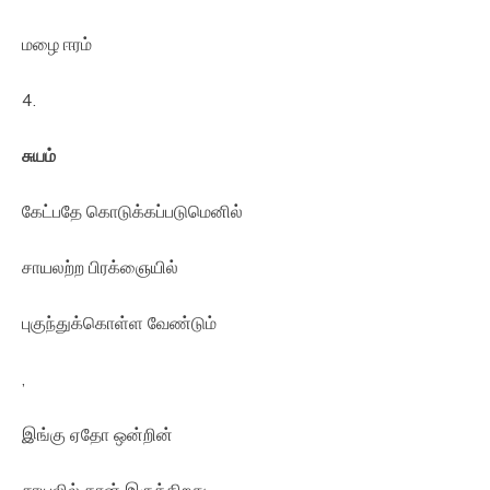
மழை ஈரம்
4.
சுயம்
கேட்பதே கொடுக்கப்படுமெனில்
சாயலற்ற பிரக்ஞையில்
புகுந்துக்கொள்ள வேண்டும்
,
இங்கு ஏதோ ஒன்றின்