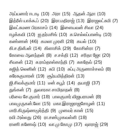
அய்யனார் ஈடாடி
(10)
அரா
(15)
ஆதன் ஆரா
(10)
இத்ரீஸ் யாக்கூப்
(20)
இரா.மதிராஜ்
(13)
இராஜலட்சுமி
(7)
இலட்சுமண பிரகாசம்
(14)
இளையவன் சிவா
(24)
ஈழக்கவி
(10)
ஐ.தர்மசிங்
(10)
க.செல்லப்பாண்டி
(10)
கண்ணன்
(46)
கமலா முரளி
(28)
கயல்
(10)
கி.ச.திலீபன்
(14)
கிளாசிக்
(29)
கோசின்ரா
(7)
கோவை ஆனந்தன்
(8)
ச.சக்தி
(12)
சரிதா ஜோ
(20)
சீவகன்
(12)
சு.ராம்தாஸ்காந்தி
(7)
சுகதேவ்
(25)
சுஜித் லெனின்
(12)
சுபி
(10)
சுப்பு அருணாச்சலம்
(8)
சுரேசுகுமாரன்
(19)
சூர்யமித்திரன்
(13)
ஜி.சிவக்குமார்
(11)
டீன் கபூர்
(14)
தயாஜி
(37)
துங்கன்
(7)
துவாரகா சாமிநாதன்
(8)
பரிவை சே.குமார்
(18)
பாலகுமார் விஜயராமன்
(8)
பாலமுருகன்.லோ
(15)
மகா.இராஜராஜசோழன்
(11)
மாரி.கிருஷ்ணமூர்த்தி
(9)
முனவர் கான்
(15)
ரவி அல்லது
(26)
ரா.சண்முகவள்ளி
(18)
ராணி கணேஷ்
(10)
வா.மு.கோமு
(37)
ஷாராஜ்
(29)