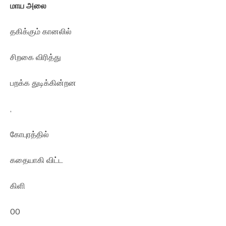
மாய அலை
தகிக்கும் கானலில்
சிறகை விரித்து
பறக்க துடிக்கின்றன
,
கோபுரத்தில்
கதையாகி விட்ட
கிளி
00