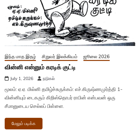
இந்த மாத இதழ்
சிறுவர் இலக்கியம்
ஜூலை 2026
வின்னி என்னும் கரடிக் குட்டி
July 1, 2026
நடுகல்
மூலம்: ஏ.ஏ. மில்னி தமிழ்ச்சுருக்கம்: எச்.கிருஷ்ணமுர்த்தி 1-
வின்னியும் டைகரும் கிறிஸ்தொபர் ராபின் என்பவன் ஒரு
சீமானுடைய செல்லப் பிள்ளை.
மேலும் படிக்க