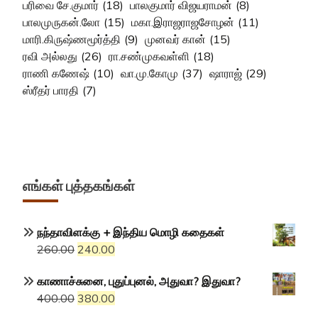
பரிவை சே.குமார்
(18)
பாலகுமார் விஜயராமன்
(8)
பாலமுருகன்.லோ
(15)
மகா.இராஜராஜசோழன்
(11)
மாரி.கிருஷ்ணமூர்த்தி
(9)
முனவர் கான்
(15)
ரவி அல்லது
(26)
ரா.சண்முகவள்ளி
(18)
ராணி கணேஷ்
(10)
வா.மு.கோமு
(37)
ஷாராஜ்
(29)
ஸ்ரீதர் பாரதி
(7)
எங்கள் புத்தகங்கள்
நந்தாவிளக்கு + இந்திய மொழி கதைகள்
Original
Current
260.00
240.00
price
price
காணாச்சுனை, புதுப்புனல், அதுவா? இதுவா?
was:
is:
Original
Current
400.00
380.00
₹260.00.
₹240.00.
price
price