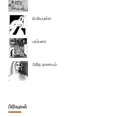
பெரியபுள்ள
பரம்பரை
அதே நாணயம்
பிரிவுகள்