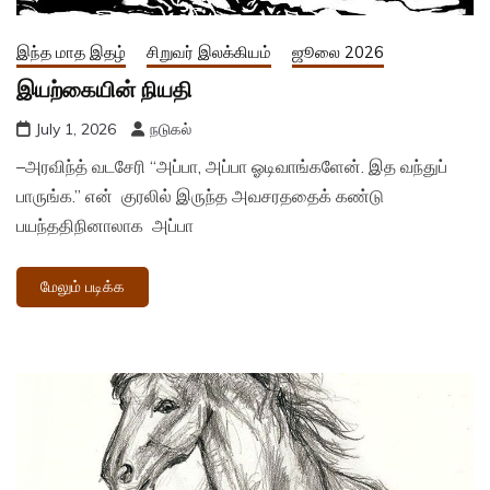
இந்த மாத இதழ்
சிறுவர் இலக்கியம்
ஜூலை 2026
இயற்கையின் நியதி
July 1, 2026
நடுகல்
–அரவிந்த் வடசேரி “அப்பா, அப்பா ஓடிவாங்களேன். இத வந்துப்
பாருங்க.” என் குரலில் இருந்த அவசரததைக் கண்டு
பயந்ததிநினாலாக அப்பா
மேலும் படிக்க