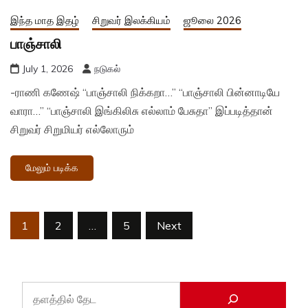
இந்த மாத இதழ்
சிறுவர் இலக்கியம்
ஜூலை 2026
பாஞ்சாலி
July 1, 2026
நடுகல்
-ராணி கணேஷ் “பாஞ்சாலி நிக்கறா…” “பாஞ்சாலி பின்னாடியே
வாரா…” “பாஞ்சாலி இங்கிலிசு எல்லாம் பேசுதா” இப்படித்தான்
சிறுவர் சிறுமியர் எல்லோரும்
மேலும் படிக்க
Posts
1
2
…
5
Next
pagination