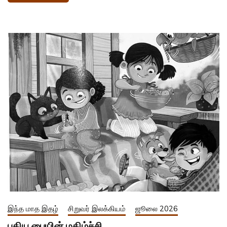
இந்த மாத இதழ்
சிறுவர் இலக்கியம்
ஜூலை 2026
புதிய பையின் மகிழ்ச்சி