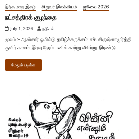
இந்த மாத இதழ்
சிறுவர் இலக்கியம்
ஜூலை 2026
நட்சத்திரக் குழந்தை
July 1, 2026
நடுகல்
மூலம் :- ஆஸ்கார் ஓயில்டு தமிழ்ச்சுருக்கம்: எச். கிருஷ்ணமுர்த்தி
குளிர் காலம். இரவு நேரம். பனிக் காற்று வீசிற்று. இரண்டு
மேலும் படிக்க