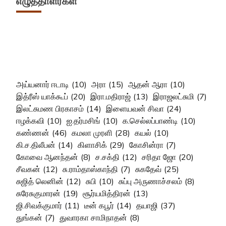
எழுத்தாளர்கள்
அய்யனார் ஈடாடி
(10)
அரா
(15)
ஆதன் ஆரா
(10)
இத்ரீஸ் யாக்கூப்
(20)
இரா.மதிராஜ்
(13)
இராஜலட்சுமி
(7)
இலட்சுமண பிரகாசம்
(14)
இளையவன் சிவா
(24)
ஈழக்கவி
(10)
ஐ.தர்மசிங்
(10)
க.செல்லப்பாண்டி
(10)
கண்ணன்
(46)
கமலா முரளி
(28)
கயல்
(10)
கி.ச.திலீபன்
(14)
கிளாசிக்
(29)
கோசின்ரா
(7)
கோவை ஆனந்தன்
(8)
ச.சக்தி
(12)
சரிதா ஜோ
(20)
சீவகன்
(12)
சு.ராம்தாஸ்காந்தி
(7)
சுகதேவ்
(25)
சுஜித் லெனின்
(12)
சுபி
(10)
சுப்பு அருணாச்சலம்
(8)
சுரேசுகுமாரன்
(19)
சூர்யமித்திரன்
(13)
ஜி.சிவக்குமார்
(11)
டீன் கபூர்
(14)
தயாஜி
(37)
துங்கன்
(7)
துவாரகா சாமிநாதன்
(8)