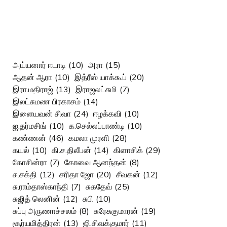
அய்யனார் ஈடாடி
(10)
அரா
(15)
ஆதன் ஆரா
(10)
இத்ரீஸ் யாக்கூப்
(20)
இரா.மதிராஜ்
(13)
இராஜலட்சுமி
(7)
இலட்சுமண பிரகாசம்
(14)
இளையவன் சிவா
(24)
ஈழக்கவி
(10)
ஐ.தர்மசிங்
(10)
க.செல்லப்பாண்டி
(10)
கண்ணன்
(46)
கமலா முரளி
(28)
கயல்
(10)
கி.ச.திலீபன்
(14)
கிளாசிக்
(29)
கோசின்ரா
(7)
கோவை ஆனந்தன்
(8)
ச.சக்தி
(12)
சரிதா ஜோ
(20)
சீவகன்
(12)
சு.ராம்தாஸ்காந்தி
(7)
சுகதேவ்
(25)
சுஜித் லெனின்
(12)
சுபி
(10)
சுப்பு அருணாச்சலம்
(8)
சுரேசுகுமாரன்
(19)
சூர்யமித்திரன்
(13)
ஜி.சிவக்குமார்
(11)