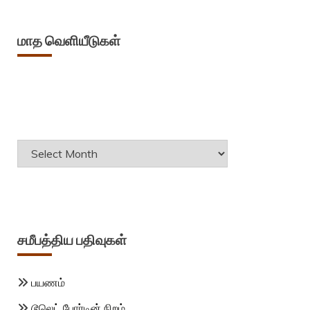
மாத வெளியீடுகள்
Archives
சமீபத்திய பதிவுகள்
பயணம்
டூலெட் போர்டின் நிறம்