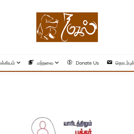
க்கியம்
மற்றவை
Donate Us
தொடர்புக